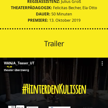
REGIEASSISTENZ:
Julius Groß
THEATERPÄDAGOGIK:
Felicitas Becher, Ela Otto
DAUER:
50 Minuten
PREMIERE:
13. Oktober 2019
Trailer