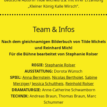
deutsche Autorin Tilde Michels u.a. mit ihrer Erzählung
„Kleiner König Kalle Wirsch“.
Team & Infos
Nach dem gleichnamigen Bilderbuch von Tilde Michels
und Reinhard Michl
Für die Bühne bearbeitet von Stephanie Rolser
REGIE:
Stephanie Rolser
AUSSTATTUNG:
Dorota Wünsch
SPIEL:
Anna Bernstein
,
Nicolas Bertholet
,
Sabine
Merziger
/
Jessica Schultheis,
Reinhold Rolser
DRAMATURGIE:
Anne-Catherine Schwamborn
TECHNIK:
Andreas Braun, Thomas Braun, Marc
Schummer