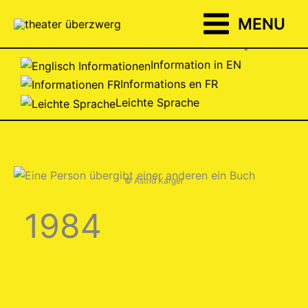
Zum
14
MENU
Inhalt
+
springen
Information in EN
Informations en FR
Leichte Sprache
© Astrid Karger
1984