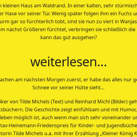
 kleinen Haus am Waldrand. In einer kalten, sehr stürmisc
der Hase vor seiner Tür. Wenig später folgen ihm ein Fuchs 
rm gar so fürchterlich tobt, sind sie nun zu viert in Wanja
dem nächst Größeren fürchtet, verbringen sie schließlich d
kann das gut ausgehen?
weiterlesen…
hen am nächsten Morgen zuerst, er habe das alles nur ge
Schnee vor seiner Hütte sieht…
ker von Tilde Michels (Text) und Reinhard Michl (Bilder) ge
sbüchern. Die Geschichte zeigt einfühlsam und mit Humor, 
eben möglich ist, auch wenn man sich sehr voneinander u
stav-Heinemann-Friedenspreis für Kinder- und Jugendbüche
orin Tilde Michels u.a. mit ihrer Erzählung „Kleiner König K