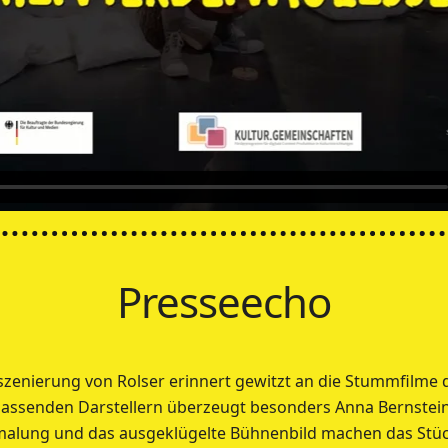
Presseecho
zenierung von Rolser erinnert gewitzt an die Stummfilme 
 passenden Darstellern überzeugt besonders Anna Bernstein 
malung und das ausgeklügelte Bühnenbild machen das Stüc