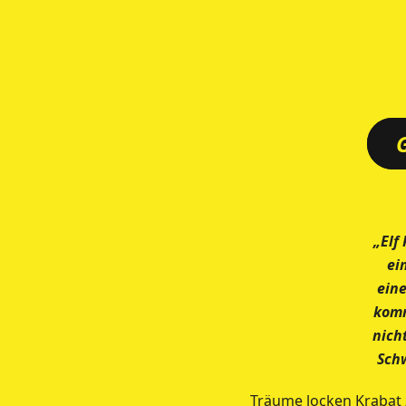
„Elf
ei
eine
komm
nich
Schw
Träume locken Krabat z