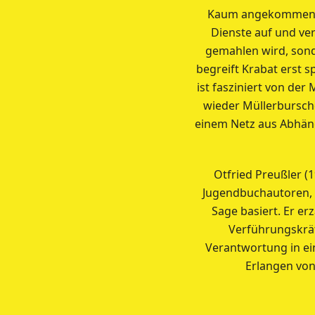
Kaum angekommen ni
Dienste auf und ver
gemahlen wird, sond
begreift Krabat erst 
ist fasziniert von der
wieder Müllerbursche
einem Netz aus Abhäng
Otfried Preußler (
Jugendbuchautoren, s
Sage basiert. Er er
Verführungskräf
Verantwortung in e
Erlangen von 