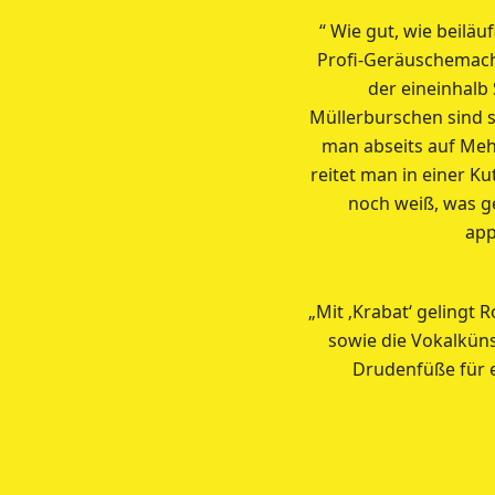
“ Wie gut, wie beil
Profi-Geräuschemache
der eineinhalb 
Müllerburschen sind s
man abseits auf Meh
reitet man in einer K
noch weiß, was g
app
„Mit ‚Krabat‘ gelingt
sowie die Vokalküns
Drudenfüße für e