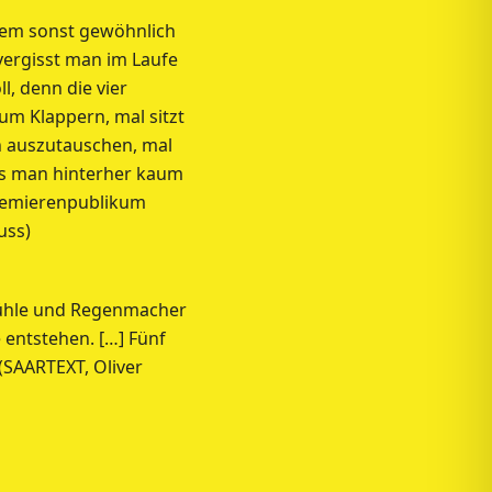
dem sonst gewöhnlich
vergisst man im Laufe
l, denn die vier
um Klappern, mal sitzt
n auszutauschen, mal
das man hinterher kaum
Premierenpublikum
uss)
emühle und Regenmacher
 entstehen. […] Fünf
(SAARTEXT, Oliver