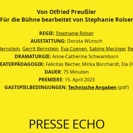
Von Otfried Preußler
Für die Bühne bearbeitet von Stephanie Rolse
REGIE:
Stephanie Rolser
AUSSTATTUNG:
Dorota Wünsch
Bernstein
,
Gerrit Bernstein
,
Eva Coenen
,
Sabine Merziger
,
Re
DRAMATURGIE:
Anne-Catherine Schwamborn
EATERPÄDAGOGIK:
Felicitas Becher, Mirka Borchardt, Ela O
DAUER
: 75 Minuten
PREMIERE
: 15. April 2023
GASTSPIELBEDINGUNGEN
:
Technische Angaben
(pdf)
PRESSE ECHO