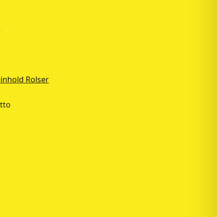
r
inhold Rolser
tto