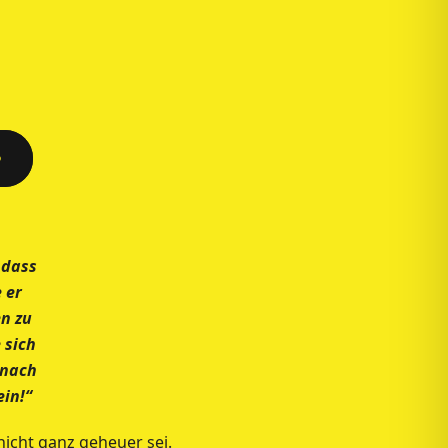
e
 dass
 er
en zu
 sich
 nach
ein!“
nicht ganz geheuer sei.