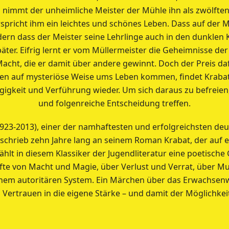
mmt der unheimliche Meister der Mühle ihn als zwölften 
spricht ihm ein leichtes und schönes Leben. Dass auf der 
ern dass der Meister seine Lehrlinge auch in den dunklen K
später. Eifrig lernt er vom Müllermeister die Geheimnisse d
 Macht, die er damit über andere gewinnt. Doch der Preis da
n auf mysteriöse Weise ums Leben kommen, findet Krabat si
igkeit und Verführung wieder. Um sich daraus zu befreien
und folgenreiche Entscheidung treffen.
1923-2013), einer der namhaftesten und erfolgreichsten de
chrieb zehn Jahre lang an seinem Roman Krabat, der auf e
zählt in diesem Klassiker der Jugendliteratur eine poetische
te von Macht und Magie, über Verlust und Verrat, über Mu
inem autoritären System. Ein Märchen über das Erwachsen
Vertrauen in die eigene Stärke – und damit der Möglichkeit,