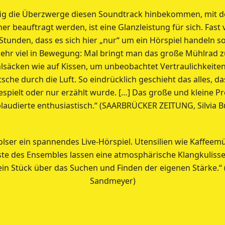
äufig die Überzwerge diesen Soundtrack hinbekommen, mit 
r beauftragt werden, ist eine Glanzleistung für sich. Fast 
Stunden, dass es sich hier „nur“ um ein Hörspiel handeln sol
ehr viel in Bewegung: Mal bringt man das große Mühlrad z
lsäcken wie auf Kissen, um unbeobachtet Vertraulichkeite
utsche durch die Luft. So eindrücklich geschieht das alles, 
espielt oder nur erzählt wurde. […] Das große und kleine 
laudierte enthusiastisch.“ (SAARBRÜCKER ZEITUNG, Silvia B
 Rolser ein spannendes Live-Hörspiel. Utensilien wie Kaffe
te des Ensembles lassen eine atmosphärische Klangkulisse
in Stück über das Suchen und Finden der eigenen Stärke.“ 
Sandmeyer)