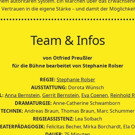
inem autoritären System. Ein Märchen über das Erwachsen
Vertrauen in die eigene Stärke – und damit der Möglichkeit,
Team & Infos
von Otfried Preußler
für die Bühne bearbeitet von Stephanie Rolser
REGIE:
Stephanie Rolser
AUSSTATTUNG:
Dorota Wünsch
L:
Anna Bernstein
,
Gerrit Bernstein
,
Eva Coenen
,
Reinhold R
DRAMATURGIE:
Anne-Catherine Schwamborn
TECHNIK:
Andreas Braun, Thomas Braun, Marc Schummer
REGIEASSISTENZ:
Lea Solbach
EATERPÄDAGOGIK:
Felicitas Becher, Mirka Borchardt, Ela O
DAUER
: 75 Minuten