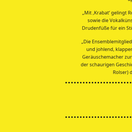
„Mit ‚Krabat‘ gelingt
sowie die Vokalküns
Drudenfüße für ein St
„Die Ensemblemitglied
und johlend, klapp
Geräuschemacher zur 
der schaurigen Geschi
Rolser) 