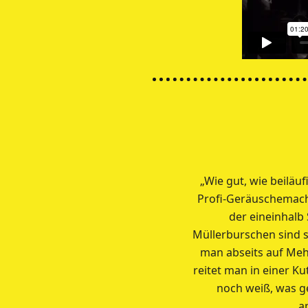
„Wie gut, wie beilä
Profi-Geräuschemache
der eineinhalb 
Müllerburschen sind s
man abseits auf Meh
reitet man in einer K
noch weiß, was g
a