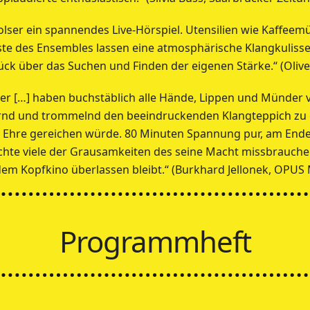
 Rolser ein spannendes Live-Hörspiel. Utensilien wie Kaffe
te des Ensembles lassen eine atmosphärische Klangkulisse
ück über das Suchen und Finden der eigenen Stärke.“ (Olive
er […] haben buchstäblich alle Hände, Lippen und Münder vo
ernd und trommelnd den beeindruckenden Klangteppich zu 
Ehre gereichen würde. 80 Minuten Spannung pur, am Ende i
chte viele der Grausamkeiten des seine Macht missbrauche
dem Kopfkino überlassen bleibt.“ (Burkhard Jellonek, OPUS
Programmheft