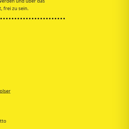
werden und über das
 frei zu sein.
olser
tto