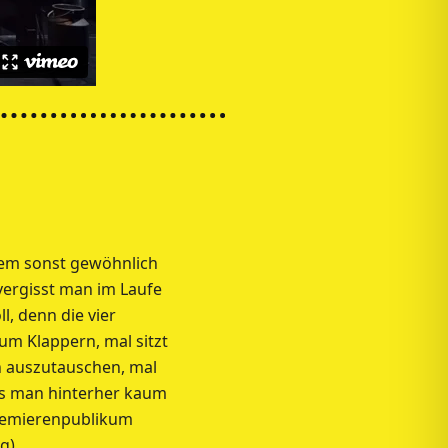
dem sonst gewöhnlich
vergisst man im Laufe
l, denn die vier
um Klappern, mal sitzt
n auszutauschen, mal
das man hinterher kaum
Premierenpublikum
g)