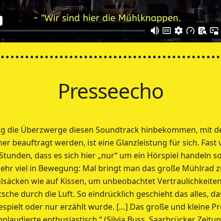
Presseecho
ufig die Überzwerge diesen Soundtrack hinbekommen, mit 
r beauftragt werden, ist eine Glanzleistung für sich. Fast 
Stunden, dass es sich hier „nur“ um ein Hörspiel handeln sol
ehr viel in Bewegung: Mal bringt man das große Mühlrad z
lsäcken wie auf Kissen, um unbeobachtet Vertraulichkeite
utsche durch die Luft. So eindrücklich geschieht das alles, 
espielt oder nur erzählt wurde. […] Das große und kleine 
pplaudierte enthusiastisch.“ (Silvia Buss, Saarbrücker Zeitun