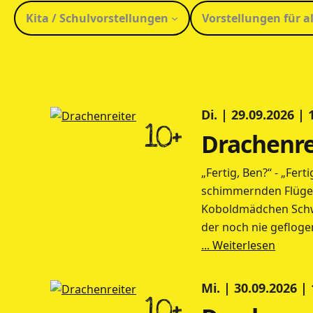
Kita / Schulvorstellungen
Vorstellungen für al
Di. | 29.09.2026 |
10+
Drachenre
„Fertig, Ben?“ - „Fer
schimmernden Flügel 
Koboldmädchen Schwe
der noch nie gefloge
... Weiterlesen
Mi. | 30.09.2026 |
10+