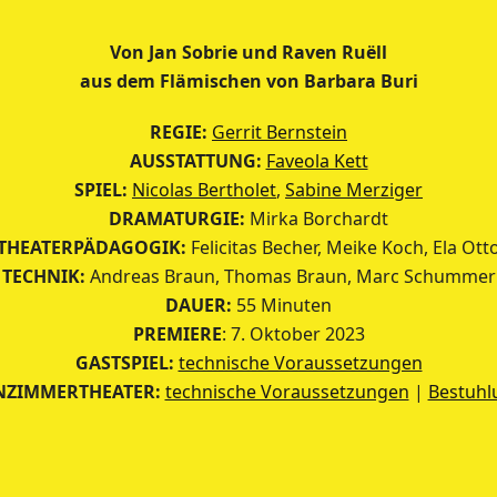
Von Jan Sobrie und Raven Ruëll
aus dem Flämischen von Barbara Buri
REGIE:
Gerrit Bernstein
AUSSTATTUNG:
Faveola Kett
SPIEL:
Nicolas Bertholet
,
Sabine Merziger
DRAMATURGIE:
Mirka Borchardt
THEATERPÄDAGOGIK:
Felicitas Becher, Meike Koch, Ela Ott
TECHNIK:
Andreas Braun, Thomas Braun, Marc Schummer
DAUER:
55 Minuten
PREMIERE
: 7. Oktober 2023
GASTSPIEL:
technische Voraussetzungen
NZIMMERTHEATER:
technische Voraussetzungen
|
Bestuhl