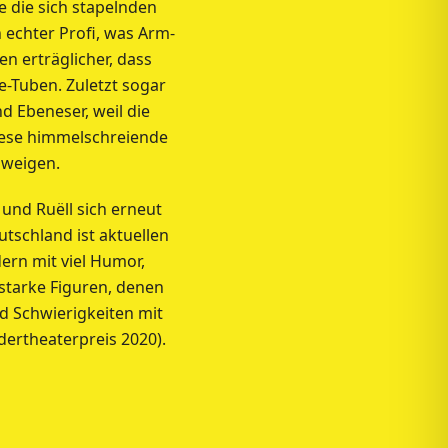
 die sich stapelnden
 echter Profi, was Arm-
n erträglicher, dass
e-Tuben. Zuletzt sogar
d Ebeneser, weil die
 diese himmelschreiende
hweigen.
nd Ruëll sich erneut
tschland ist aktuellen
ern mit viel Humor,
starke Figuren, denen
nd Schwierigkeiten mit
ertheaterpreis 2020).