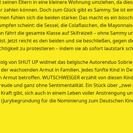
 seinen Eltern in eine kleinere Wohnung umziehen, da diese
zahlen können. Doch zum Glück gibt es Sammy. Sie ist ein
en fühlen sich die beiden stärker. Das macht es ein bissche
umpfen scheint: die Sessel, die Colaflaschen, die Mayonnais
nn fährt die gesamte Klasse auf Skifreizeit – ohne Sammy un
ist. Jetzt reicht es den beiden und sie beschließen, gegen
htigkeit zu protestieren – indem sie ab sofort lautstark sc
olg von SHUT UP widmet das belgische Autorenduo Sobrie u
er wachsenden Armut in Familien. Jedes fünfte Kind in Deu
n Armut betroffen. WUTSCHWEIGER erzählt von diesen Kind
reude und ganz ohne Sentimentalität. Ein Stück über „zwei 
 Kraft gibt, sich auch in einem Leben voller Anstrengung u
(Jurybegründung für die Nominierung zum Deutschen Kind