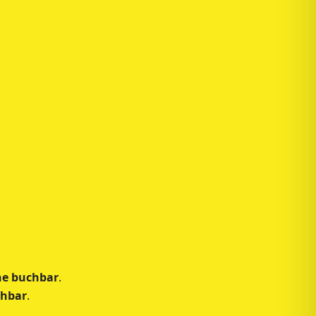
ne buchbar
.
chbar
.