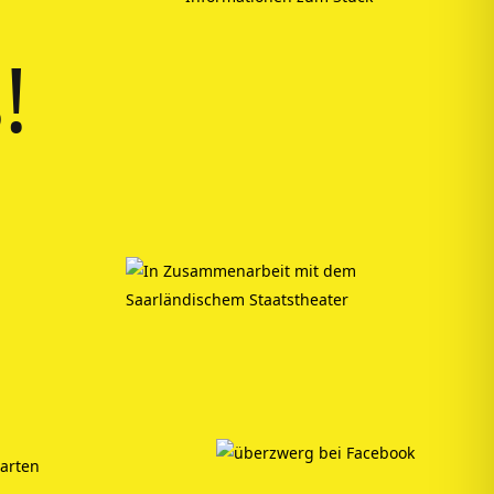
!
Karten