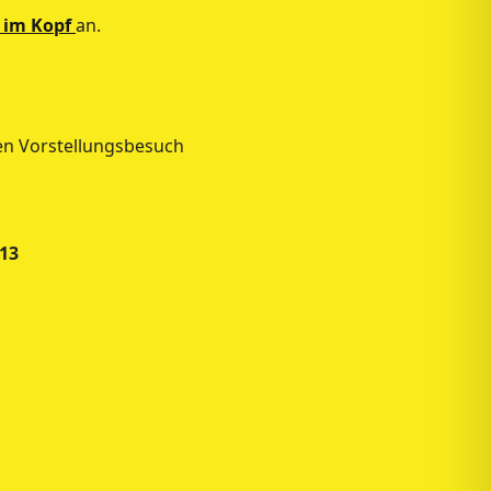
 im Kopf
an.
den Vorstellungsbesuch
13