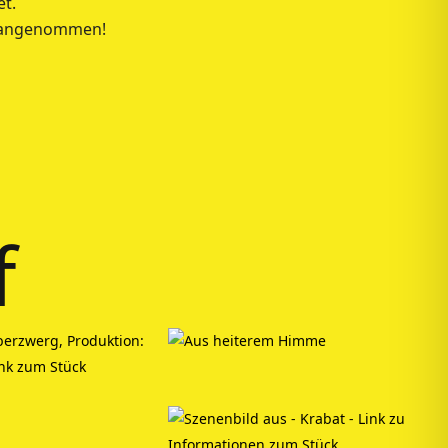
et.
r angenommen!
f