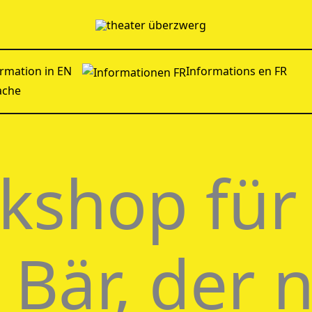
rmation in EN
Informations en FR
ache
shop für 
 Bär, der n