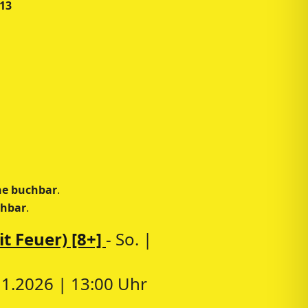
13
ne buchbar
.
chbar
.
t Feuer) [8+]
- So. |
.11.2026 | 13:00 Uhr