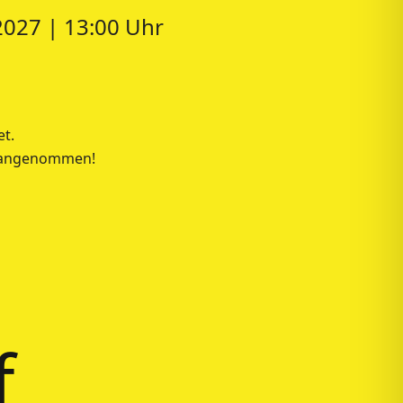
.2027 | 13:00 Uhr
et.
r angenommen!
f