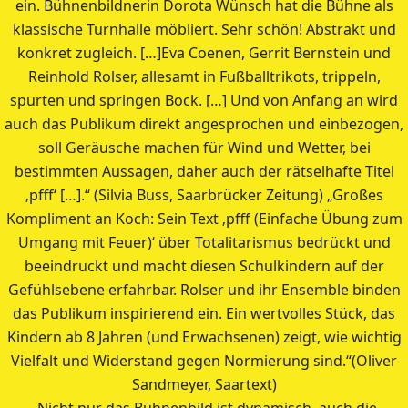
ein. Bühnenbildnerin Dorota Wünsch hat die Bühne als
klassische Turnhalle möbliert. Sehr schön! Abstrakt und
konkret zugleich. […]Eva Coenen, Gerrit Bernstein und
Reinhold Rolser, allesamt in Fußballtrikots, trippeln,
spurten und springen Bock. […] Und von Anfang an wird
auch das Publikum direkt angesprochen und einbezogen,
soll Geräusche machen für Wind und Wetter, bei
bestimmten Aussagen, daher auch der rätselhafte Titel
‚pfff‘ […].“ (Silvia Buss, Saarbrücker Zeitung) „Großes
Kompliment an Koch: Sein Text ‚pfff (Einfache Übung zum
Umgang mit Feuer)‘ über Totalitarismus bedrückt und
beeindruckt und macht diesen Schulkindern auf der
Gefühlsebene erfahrbar. Rolser und ihr Ensemble binden
das Publikum inspirierend ein. Ein wertvolles Stück, das
Kindern ab 8 Jahren (und Erwachsenen) zeigt, wie wichtig
Vielfalt und Widerstand gegen Normierung sind.“(Oliver
Sandmeyer, Saartext)
„Nicht nur das Bühnenbild ist dynamisch, auch die