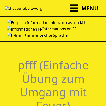
Zum
MENU
Inhalt
springen
Information in EN
Informations en FR
Leichte Sprache
pfff (Einfache
Übung zum
Umgang mit
Feuer)