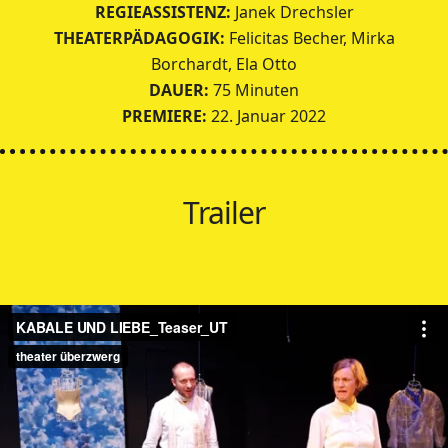
REGIEASSISTENZ:
Janek Drechsler
THEATERPÄDAGOGIK:
Felicitas Becher, Mirka
Borchardt, Ela Otto
DAUER:
75 Minuten
PREMIERE:
22. Januar 2022
Trailer