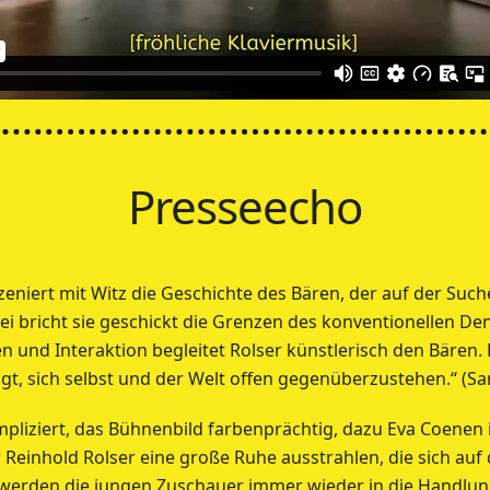
Presseecho
zeniert mit Witz die Geschichte des Bären, der auf der Suc
abei bricht sie geschickt die Grenzen des konventionellen De
n und Interaktion begleitet Rolser künstlerisch den Bären. E
gt, sich selbst und der Welt offen gegenüberzustehen.“ (Sar
liziert, das Bühnenbild farbenprächtig, dazu Eva Coenen
r Reinhold Rolser eine große Ruhe ausstrahlen, die sich au
werden die jungen Zuschauer immer wieder in die Handlu