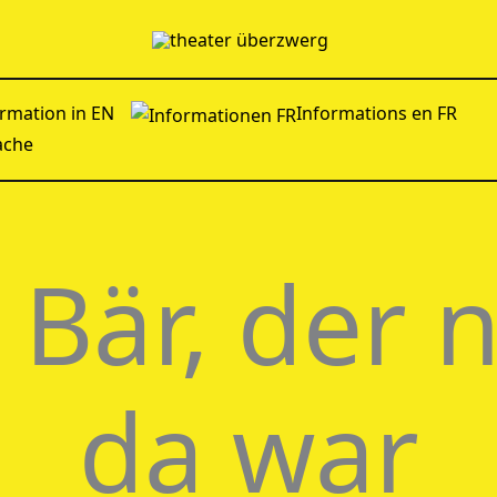
rmation in EN
Informations en FR
ache
 Bär, der n
da war