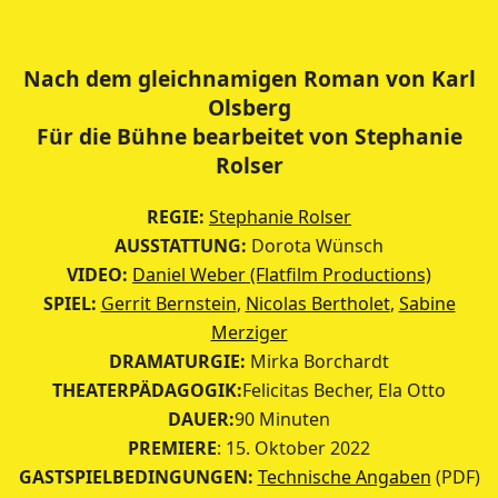
Nach dem gleichnamigen Roman von Karl
Olsberg
Für die Bühne bearbeitet von Stephanie
Rolser
REGIE:
Stephanie Rolser
AUSSTATTUNG:
Dorota Wünsch
VIDEO:
Daniel Weber (Flatfilm Productions)
SPIEL:
Gerrit Bernstein
,
Nicolas Bertholet
,
Sabine
Merziger
DRAMATURGIE:
Mirka Borchardt
THEATERPÄDAGOGIK:
Felicitas Becher, Ela Otto
DAUER:
90 Minuten
PREMIERE
: 15. Oktober 2022
GASTSPIELBEDINGUNGEN:
Technische Angaben
(PDF)