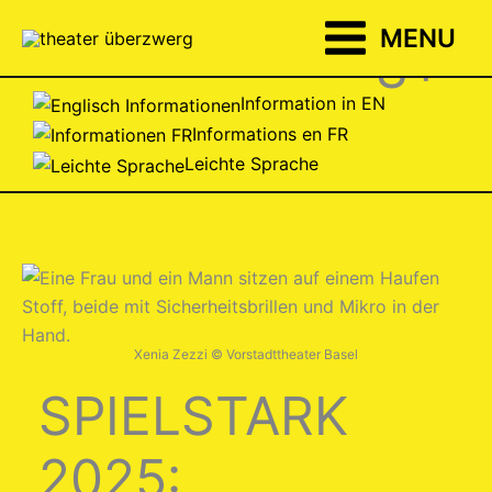
Zum
MENU
Inhalt
8+
springen
Information in EN
Informations en FR
Leichte Sprache
Xenia Zezzi © Vorstadttheater Basel
SPIELSTARK
2025: