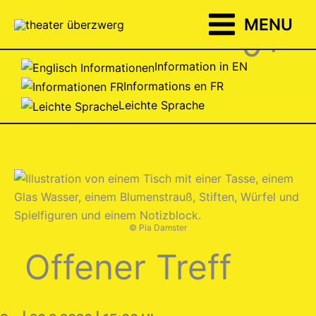
Zum
MENU
Inhalt
0+
springen
Information in EN
Informations en FR
Leichte Sprache
© Pia Damster
Offener Treff