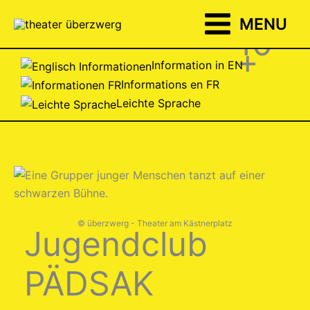
Zum
MENU
Inhalt
10
springen
+
Information in EN
Informations en FR
Leichte Sprache
© überzwerg - Theater am Kästnerplatz
Jugendclub
PÄDSAK