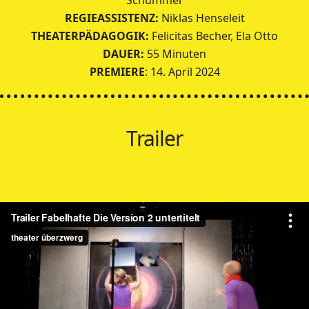
REGIEASSISTENZ:
Niklas Henseleit
THEATERPÄDAGOGIK:
Felicitas Becher, Ela Otto
DAUER:
55 Minuten
PREMIERE
: 14. April 2024
Trailer