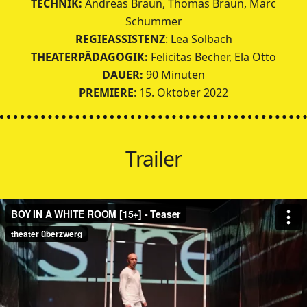
TECHNIK:
Andreas Braun, Thomas Braun, Marc
Schummer
REGIEASSISTENZ
: Lea Solbach
THEATERPÄDAGOGIK:
Felicitas Becher, Ela Otto
DAUER:
90 Minuten
PREMIERE
: 15. Oktober 2022
Trailer