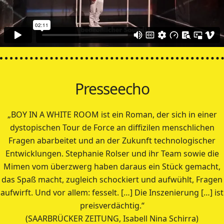
Presseecho
„BOY IN A WHITE ROOM ist ein Roman, der sich in einer
dystopischen Tour de Force an diffizilen menschlichen
Fragen abarbeitet und an der Zukunft technologischer
Entwicklungen. Stephanie Rolser und ihr Team sowie die
Mimen vom überzwerg haben daraus ein Stück gemacht,
das Spaß macht, zugleich schockiert und aufwühlt, Fragen
aufwirft. Und vor allem: fesselt. […] Die Inszenierung […] ist
preisverdächtig.“
(SAARBRÜCKER ZEITUNG, Isabell Nina Schirra)