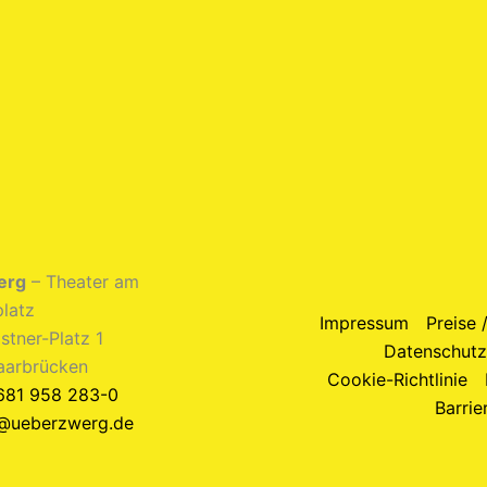
erg
– Theater am
latz
Impressum
Preise 
stner-Platz 1
Datenschutz
aarbrücken
Cookie-Richtlinie
681 958 283-0
Barrie
@ueberzwerg.de