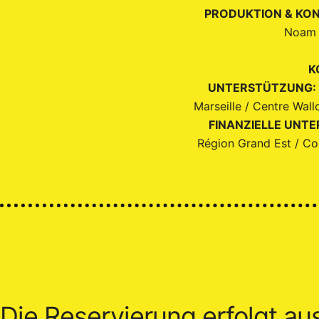
PRODUKTION & KON
Noam R
K
UNTERSTÜTZUNG:
Marseille / Centre Wall
FINANZIELLE UNT
Région Grand Est / Con
Die Reservierung erfolgt au