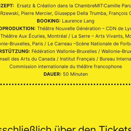
ZEPT:
Ersatz & Création dans la ChambreMIT:Camille Panz
zewski, Pierre Mercier, Giuseppe Della Trumba, François G
BOOKING:
Laurence Lang
OPRODUKTION:
Théâtre Nouvelle Génération – CDN de Ly
Théâtre Aux Écuries, Montréal / La Serre – Arts Vivants, M
onie-Bruxelles, Paris / Le Carreau –Scène Nationale de Forb
ERSTÜTZUNG:
Fédération Wallonie-Bruxelles / Wallonie-Bruxe
seil des Arts du Canada / Institut Français / Bureau Interna
Commission internationale du théâtre francophone
DAUER:
50 Minuten
sschließlich über den
Ticket