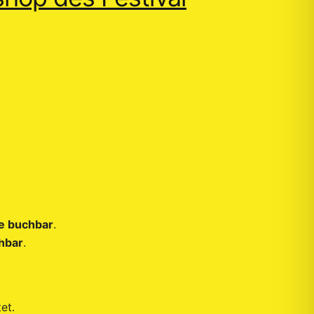
ne buchbar
.
chbar
.
et.