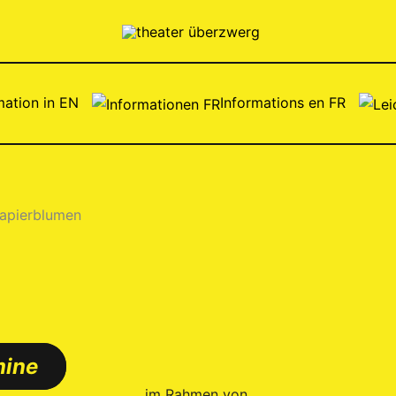
mation in EN
Informations en FR
mine
im Rahmen von