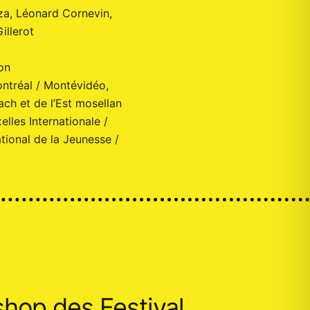
a, Léonard Cornevin,
illerot
on
ontréal / Montévidéo,
ach et de l’Est mosellan
lles Internationale /
tional de la Jeunesse /
shop des Festival