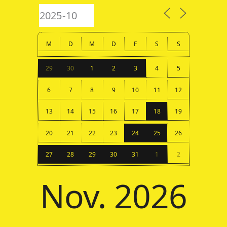
M
D
M
D
F
S
S
29
30
1
2
3
4
5
6
7
8
9
10
11
12
13
14
15
16
17
18
19
20
21
22
23
24
25
26
27
28
29
30
31
1
2
Nov. 2026